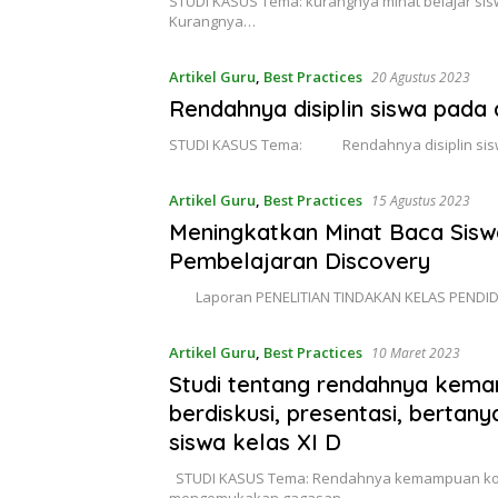
STUDI KASUS Tema: kurangnya minat belajar sisw
Kurangnya…
Artikel Guru
,
Best Practices
20 Agustus 2023
Rendahnya disiplin siswa pada
STUDI KASUS Tema: Rendahnya disiplin siswa
Artikel Guru
,
Best Practices
15 Agustus 2023
Meningkatkan Minat Baca Sisw
Pembelajaran Discovery
Laporan PENELITIAN TINDAKAN KELAS PENDI
Artikel Guru
,
Best Practices
10 Maret 2023
Studi tentang rendahnya kem
berdiskusi, presentasi, bert
siswa kelas XI D
STUDI KASUS Tema: Rendahnya kemampuan komun