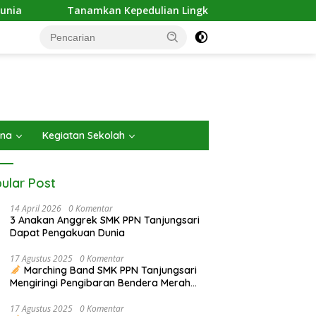
Tanamkan Kepedulian Lingkungan, SMK PPN Tanjungsari Gel
ana
Kegiatan Sekolah
ular Post
14 April 2026
0 Komentar
3 Anakan Anggrek SMK PPN Tanjungsari
Dapat Pengakuan Dunia
17 Agustus 2025
0 Komentar
rhasilan Budidaya
Pelaksanaan ASAJ (Asesmen
M
Marching Band SMK PPN Tanjungsari
ek yang berkualitas
Sumatif Akhir Jenjang) di SMK
K
Mengiringi Pengibaran Bendera Merah
l di SMK PPN Tanjungsari
PPN Tanjungsari
U
Putih pada Upacara 17 Agustus 2025
U
17 Agustus 2025
0 Komentar
S