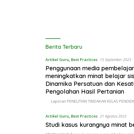
Hijriah di SMK P
Tanjungsari
Berita Terbaru
Artikel Guru
,
Best Practices
15 September 2023
Penggunaan media pembelajar
meningkatkan minat belajar s
Dinamika Persatuan dan Kesatu
Pengolahan Hasil Pertanian
Laporan PENELITIAN TINDAKAN KELAS PENDID
Artikel Guru
,
Best Practices
21 Agustus 2023
Studi kasus kurangnya minat be