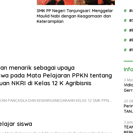
PN
GNIA dengan
Semangat “Senin
SMK PP Negeri Tanjungsari: Menggelar
Berseka”
Maulid Nabi dengan Keagamaan dan
Keterampilan
#
#
#
an menarik sebagai upaya
#
iswa pada Mata Pelajaran PPKN tentang
#
an NKRI di Kelas 12 K Agribisnis
Inf
IKAN PANCASILA DAN KEWARGANEGARAAN KELAS 12 SMK PPN…
3 Mar
Vidi
Gerr
lajar siswa
20 Ok