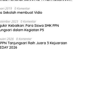
ngatan Maulud Nabi di SMK PPN
JUNGSARI
uari 2026
0 Komentar
M SEPAKBOLA SMK PPN TANJUNGSARI
HASIL MENJADI JUARA KE 1 PADA KEJUARAAN
 FOOTBAL CUP BANDUNG 2026
uari 2019
0 Komentar
s Sekolah membuat Vidio
eptember 2023
0 Komentar
ukir Kebaikan: Para Siswa SMK PPN
ungsari dalam Kegiatan P5
nuari 2026
0 Komentar
PPN Tanjungsari Raih Juara 3 Kejuaraan
EDAY 2026