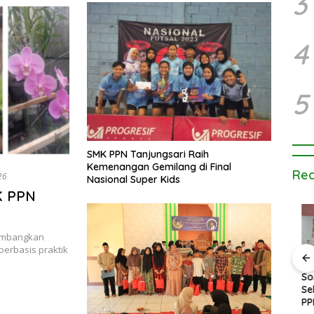
3
SMK PPN Tanjungsari
4
5
SMK PPN Tanjungsari Raih
Kemenangan Gemilang di Final
Rec
26
Nasional Super Kids
K PPN
embangkan
berbasis praktik
ra
Kegiatan Pembiasaan
Tanamkan Kepedulian
Sosi
Pagi di SMK PPN
Lingkungan, SMK PPN
Seko
 1447
Tanjungsari
Tanjungsari Gelar Aksi
PPN 