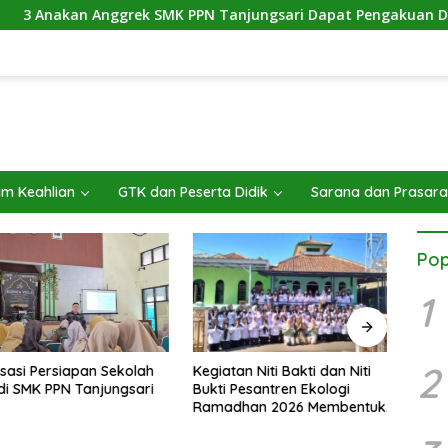
an Anggrek SMK PPN Tanjungsari Dapat Pengakuan Dunia
m Keahlian
GTK dan Peserta Didik
Sarana dan Prasar
Pop
1
2
Kegiatan Niti Bakti dan Niti
Kebe
asi Persiapan Sekolah
Bukti Pesantren Ekologi
anggr
SMK PPN Tanjungsari
Ramadhan 2026 Membentuk
unggu
Generasi Bertakwa dan
Berwawasan Lingkungan di