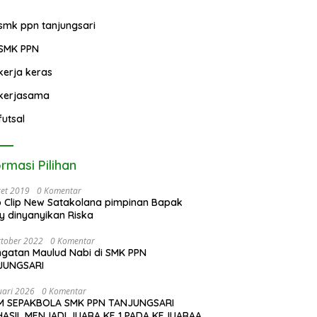
Puisi Tingkat Provin
Jawa Barat
Guru SMK PPN
Tanjungsari Ikuti
Sinergi Lintas Jenjang
KKG, MGMP, dan IGTKI
untuk Transformasi
smk ppn tanjungsari
Pendidikan di
Kabupaten Sumedang
SMK PPN
kerja keras
kerjasama
futsal
ormasi Pilihan
et 2019
0 Komentar
o Clip New Satakolana pimpinan Bapak
y dinyanyikan Riska
tober 2022
0 Komentar