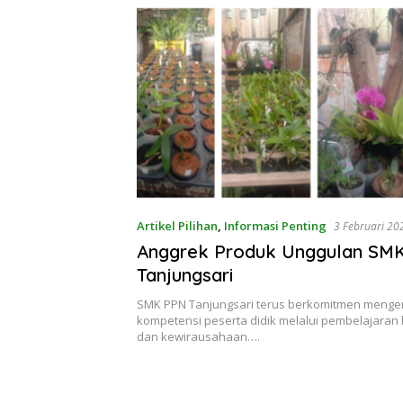
Artikel Pilihan
,
Informasi Penting
3 Februari 20
Anggrek Produk Unggulan SM
Tanjungsari
SMK PPN Tanjungsari terus berkomitmen meng
kompetensi peserta didik melalui pembelajaran 
dan kewirausahaan….
Memperingati Is
Mi’raj Nabi
Muhammad SAW