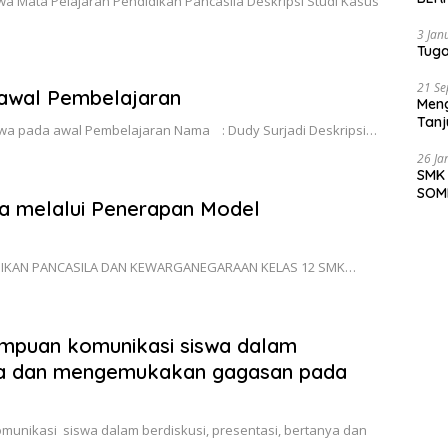
Peri
a Mata Pelajaran Pendidikan Pancasila Deskripsi Studi Kasus
TAN
3 Jan
TEA
BER
 awal Pembelajaran
SIX
3 Jan
 pada awal Pembelajaran Nama : Dudy Surjadi Deskripsi…
Tuga
21 S
Meng
a melalui Penerapan Model
Tanj
26 Ja
SMK 
DIKAN PANCASILA DAN KEWARGANEGARAAN KELAS 12 SMK…
SOM
ampuan komunikasi siswa dalam
anya dan mengemukakan gagasan pada
ikasi siswa dalam berdiskusi, presentasi, bertanya dan