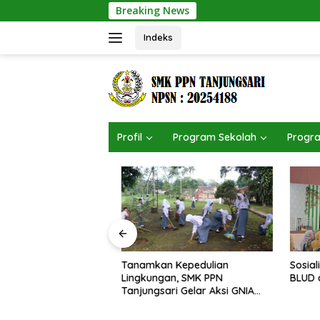
Langsung
Breaking News
3 Anak
ke
konten
Indeks
Profil
Program Sekolah
Progra
k SMK PPN
Tanamkan Kepedulian
Sosialis
Lingkungan, SMK PPN
BLUD di 
Tanjungsari Gelar Aksi GNIA
dengan Semangat “Senin
Berseka”