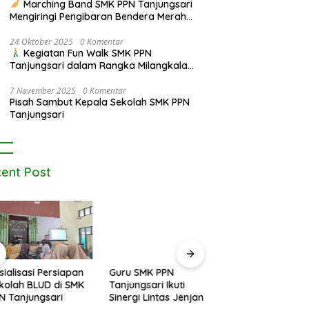
Marching Band SMK PPN Tanjungsari
Mengiringi Pengibaran Bendera Merah
Putih di Alun-Alun Tanjungsari pada
Upacara 17 Agustus 2025
24 Oktober 2025
0 Komentar
Kegiatan Fun Walk SMK PPN
Tanjungsari dalam Rangka Milangkala
Pendidikan Pertanian di Bojongseungit
7 November 2025
0 Komentar
Pisah Sambut Kepala Sekolah SMK PPN
Tanjungsari
ent Post
alisasi Persiapan
Siswa dan Siswi S
lah BLUD di SMK
PPN Tanjungsari Ra
Tanjungsari
Juara 3 Musikalisas