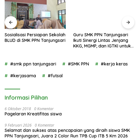
Sosialisasi Persiapan Sekolah
Guru SMK PPN Tanjungsari
BLUD di SMK PPN Tanjungsari
Ikuti Sinergi Lintas Jenjang
KKG, MGMP, dan IGTKI untuk
Transformasi Pendidikan di
Kabupaten Sumedang
#smk ppn tanjungsari
#SMK PPN
#kerja keras
#kerjasama
#futsal
Informasi Pilihan
6 Oktober 2018
0 Komentar
Pagelaran Kreatifitas siswa
9 Februari 2026
0 Komentar
Selamat dan sukses atas pencapaian yang diraih siswa SMK
PPN Tanjungsari, Juara 2 Color Run TPB Cup ITB 5 Km 2026