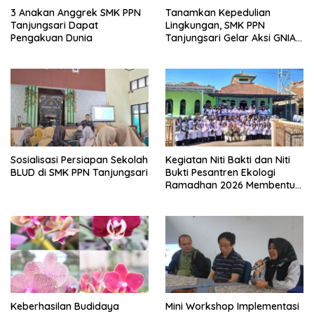
3 Anakan Anggrek SMK PPN
Tanamkan Kepedulian
Tanjungsari Dapat
Lingkungan, SMK PPN
Pengakuan Dunia
Tanjungsari Gelar Aksi GNIA
dengan Semangat “Senin
Berseka”
Sosialisasi Persiapan Sekolah
Kegiatan Niti Bakti dan Niti
BLUD di SMK PPN Tanjungsari
Bukti Pesantren Ekologi
Ramadhan 2026 Membentuk
Generasi Bertakwa dan
Berwawasan Lingkungan di
SMK PPN Tanjungsari
Keberhasilan Budidaya
Mini Workshop Implementasi