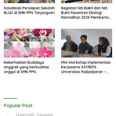
Sosialisasi Persiapan Sekolah
Kegiatan Niti Bakti dan Niti
BLUD di SMK PPN Tanjungsari
Bukti Pesantren Ekologi
Ramadhan 2026 Membentuk
Generasi Bertakwa dan
Berwawasan Lingkungan di
SMK PPN Tanjungsari
Keberhasilan Budidaya
Mini Workshop Implementasi
anggrek yang berkualitas
Kerjasama SATREPS
unggul di SMK PPN
Universitas Padjadjaran –
Tanjungsari
University of Tsukuba
Bersama SMK PPN
Tanjungsari
Popular Post
14 April 2026
0 Komentar