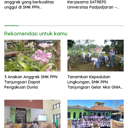
anggrek yang berkualitas
Kerjasama SATREPS
unggul di SMK PPN
Universitas Padjadjaran –
Tanjungsari
University of Tsukuba
Bersama SMK PPN
Tanjungsari
Rekomendasi untuk kamu
3 Anakan Anggrek SMK PPN
Tanamkan Kepedulian
Tanjungsari Dapat
Lingkungan, SMK PPN
Pengakuan Dunia
Tanjungsari Gelar Aksi GNIA
dengan Semangat “Senin
Berseka”