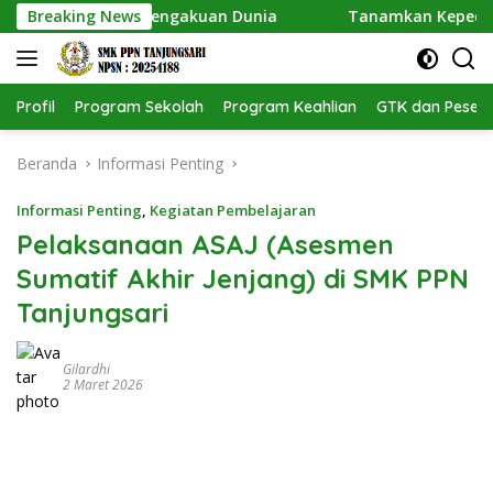
Langsung
sari Dapat Pengakuan Dunia
Breaking News
Tanamkan Kepedulian Lin
ke
konten
Profil
Program Sekolah
Program Keahlian
GTK dan Pesert
Beranda
Informasi Penting
Informasi Penting
,
Kegiatan Pembelajaran
Pelaksanaan ASAJ (Asesmen
Sumatif Akhir Jenjang) di SMK PPN
Tanjungsari
Gilardhi
2 Maret 2026