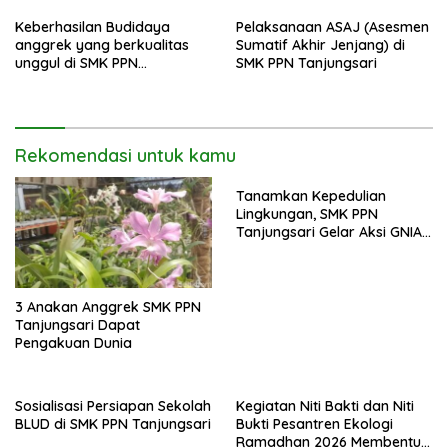
Berwawasan Lingkungan di
SMK PPN Tanjungsari
Keberhasilan Budidaya
Pelaksanaan ASAJ (Asesmen
anggrek yang berkualitas
Sumatif Akhir Jenjang) di
unggul di SMK PPN
SMK PPN Tanjungsari
Tanjungsari
Rekomendasi untuk kamu
Tanamkan Kepedulian
Lingkungan, SMK PPN
Tanjungsari Gelar Aksi GNIA
dengan Semangat “Senin
Berseka”
3 Anakan Anggrek SMK PPN
Tanjungsari Dapat
Pengakuan Dunia
Sosialisasi Persiapan Sekolah
Kegiatan Niti Bakti dan Niti
BLUD di SMK PPN Tanjungsari
Bukti Pesantren Ekologi
Ramadhan 2026 Membentuk