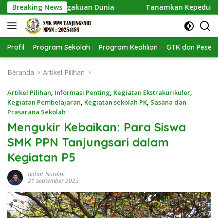
Langsung
 Dapat Pengakuan Dunia
Breaking News
Tanamkan Kepedulian Lingkun
ke
konten
Profil
Program Sekolah
Program Keahlian
GTK dan Pesert
Beranda
Artikel Pilihan
Artikel Pilihan
,
Informasi Penting
,
Kegiatan Ekstrakurikuler
,
Kegiatan Pembelajaran
,
Kegiatan sekolah PK
,
Sasana dan
Prasarana Sekolah
Mengukir Kebaikan: Para Siswa
SMK PPN Tanjungsari dalam
Kegiatan P5
Bahar Nurdini
21 September 2023