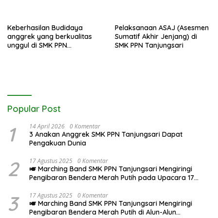
Generasi Bertakwa dan
Berwawasan Lingkungan di
SMK PPN Tanjungsari
Keberhasilan Budidaya
Pelaksanaan ASAJ (Asesmen
anggrek yang berkualitas
Sumatif Akhir Jenjang) di
unggul di SMK PPN
SMK PPN Tanjungsari
Tanjungsari
Popular Post
1
14 April 2026
0 Komentar
3 Anakan Anggrek SMK PPN Tanjungsari Dapat
Pengakuan Dunia
2
17 Agustus 2025
0 Komentar
🎺 Marching Band SMK PPN Tanjungsari Mengiringi
Pengibaran Bendera Merah Putih pada Upacara 17
Agustus 2025
3
17 Agustus 2025
0 Komentar
🎺 Marching Band SMK PPN Tanjungsari Mengiringi
Pengibaran Bendera Merah Putih di Alun-Alun