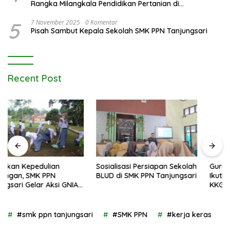
Rangka Milangkala Pendidikan Pertanian di
Bojongseungit
5
7 November 2025
0 Komentar
Pisah Sambut Kepala Sekolah SMK PPN Tanjungsari
Recent Post
Sosialisasi Persiapan Sekolah
Guru SMK PPN Tanjungsari
BLUD di SMK PPN Tanjungsari
Ikuti Sinergi Lintas Jenjang
KKG, MGMP, dan IGTKI untuk
Transformasi Pendidikan di
Kabupaten Sumedang
#smk ppn tanjungsari
#SMK PPN
#kerja keras