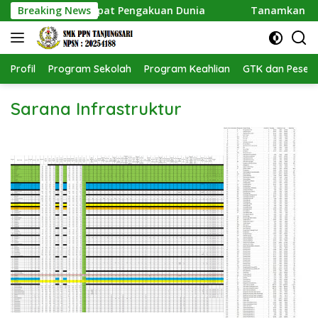
Langsung
N Tanjungsari Dapat Pengakuan Dunia
Breaking News
Tanamkan Kepedu
ke
konten
Profil
Program Sekolah
Program Keahlian
GTK dan Pesert
Sarana Infrastruktur