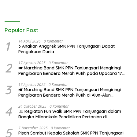
Popular Post
1
14 April 2026
0 Komentar
3 Anakan Anggrek SMK PPN Tanjungsari Dapat
Pengakuan Dunia
2
17 Agustus 2025
0 Komentar
🎺 Marching Band SMK PPN Tanjungsari Mengiringi
Pengibaran Bendera Merah Putih pada Upacara 17
Agustus 2025
3
17 Agustus 2025
0 Komentar
🎺 Marching Band SMK PPN Tanjungsari Mengiringi
Pengibaran Bendera Merah Putih di Alun-Alun
Tanjungsari pada Upacara 17 Agustus 2025
4
24 Oktober 2025
0 Komentar
🚶‍♂️ Kegiatan Fun Walk SMK PPN Tanjungsari dalam
Rangka Milangkala Pendidikan Pertanian di
Bojongseungit
5
7 November 2025
0 Komentar
Pisah Sambut Kepala Sekolah SMK PPN Tanjungsari