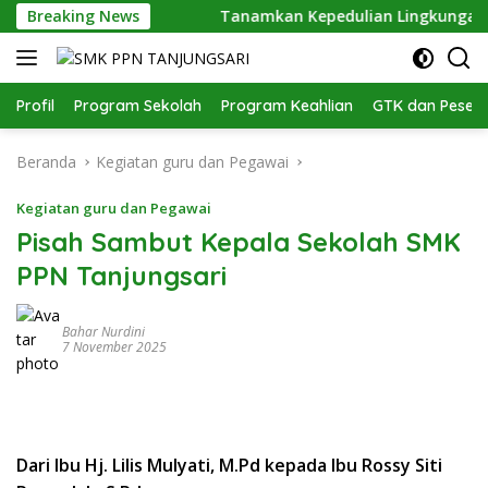
Langsung
ngakuan Dunia
Breaking News
Tanamkan Kepedulian Lingkungan, SMK 
ke
konten
Profil
Program Sekolah
Program Keahlian
GTK dan Pesert
Beranda
Kegiatan guru dan Pegawai
Kegiatan guru dan Pegawai
Pisah Sambut Kepala Sekolah SMK
PPN Tanjungsari
Bahar Nurdini
7 November 2025
Dari Ibu Hj. Lilis Mulyati, M.Pd kepada Ibu Rossy Siti