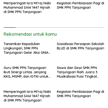
Memperingati Isra Mi’raj Nabi
Kegiatan Pembiasaan Pagi di
Muhammad SAW 1447 Hijriah
SMK PPN Tanjungsari
di SMK PPN Tanjungsari
Rekomendasi untuk kamu
Tanamkan Kepedulian
Sosialisasi Persiapan Sekolah
Lingkungan, SMK PPN
BLUD di SMK PPN Tanjungsari
Tanjungsari Gelar Aksi GNIA
dengan Semangat “Senin
Berseka”
Guru SMK PPN Tanjungsari
Siswa dan Siswi SMK PPN
Ikuti Sinergi Lintas Jenjang
Tanjungsari Raih Juara 3
KKG, MGMP, dan IGTKI untuk
Musikalisasi Puisi Tingkat
Transformasi Pendidikan di
Provinsi Jawa Barat
Kabupaten Sumedang
Memperingati Isra Mi’raj Nabi
Kegiatan Pembiasaan Pagi di
Muhammad SAW 1447 Hijriah
SMK PPN Tanjungsari
di SMK PPN Tanjungsari