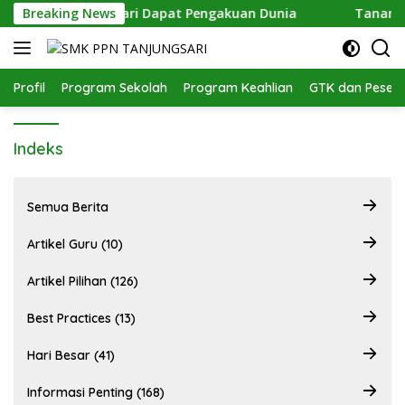
Langsung
MK PPN Tanjungsari Dapat Pengakuan Dunia
Breaking News
Tanamkan 
ke
konten
Profil
Program Sekolah
Program Keahlian
GTK dan Pesert
Indeks
Semua Berita
Artikel Guru (10)
Artikel Pilihan (126)
Best Practices (13)
Hari Besar (41)
Informasi Penting (168)