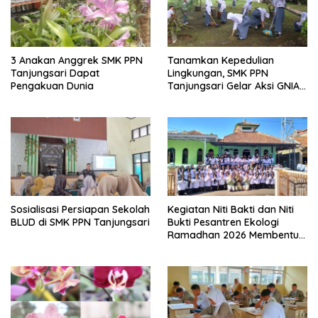
3 Anakan Anggrek SMK PPN
Tanamkan Kepedulian
Tanjungsari Dapat
Lingkungan, SMK PPN
Pengakuan Dunia
Tanjungsari Gelar Aksi GNIA
dengan Semangat “Senin
Berseka”
Sosialisasi Persiapan Sekolah
Kegiatan Niti Bakti dan Niti
BLUD di SMK PPN Tanjungsari
Bukti Pesantren Ekologi
Ramadhan 2026 Membentuk
Generasi Bertakwa dan
Berwawasan Lingkungan di
SMK PPN Tanjungsari