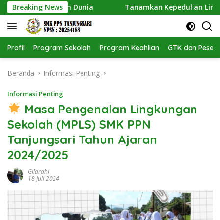
Langsung
 Pengakuan Dunia
Breaking News
Tanamkan Kepedulian Lingkungan, SM
ke
konten
Profil
Program Sekolah
Program Keahlian
GTK dan Pesert
Beranda
Informasi Penting
Informasi Penting
Masa Pengenalan Lingkungan
Sekolah (MPLS) SMK PPN
Tanjungsari Tahun Ajaran
2024/2025
Gilardhi
18 Juli 2024