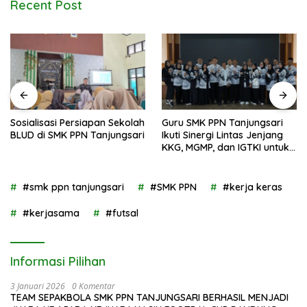
Recent Post
Sosialisasi Persiapan Sekolah
Guru SMK PPN Tanjungsari
BLUD di SMK PPN Tanjungsari
Ikuti Sinergi Lintas Jenjang
KKG, MGMP, dan IGTKI untuk
Transformasi Pendidikan di
Kabupaten Sumedang
#smk ppn tanjungsari
#SMK PPN
#kerja keras
#kerjasama
#futsal
Informasi Pilihan
3 Januari 2026
0 Komentar
TEAM SEPAKBOLA SMK PPN TANJUNGSARI BERHASIL MENJADI