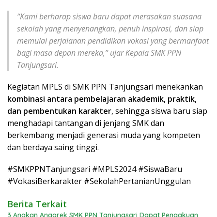
“Kami berharap siswa baru dapat merasakan suasana
sekolah yang menyenangkan, penuh inspirasi, dan siap
memulai perjalanan pendidikan vokasi yang bermanfaat
bagi masa depan mereka,” ujar Kepala SMK PPN
Tanjungsari.
Kegiatan MPLS di SMK PPN Tanjungsari menekankan
kombinasi antara pembelajaran akademik, praktik,
dan pembentukan karakter
, sehingga siswa baru siap
menghadapi tantangan di jenjang SMK dan
berkembang menjadi generasi muda yang kompeten
dan berdaya saing tinggi.
#SMKPPNTanjungsari #MPLS2024 #SiswaBaru
#VokasiBerkarakter #SekolahPertanianUnggulan
Berita Terkait
3 Anakan Anggrek SMK PPN Tanjungsari Dapat Pengakuan