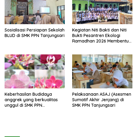
Sosialisasi Persiapan Sekolah
Kegiatan Niti Bakti dan Niti
BLUD di SMK PPN Tanjungsari
Bukti Pesantren Ekologi
Ramadhan 2026 Membentuk
Generasi Bertakwa dan
Berwawasan Lingkungan di
SMK PPN Tanjungsari
Keberhasilan Budidaya
Pelaksanaan ASAJ (Asesmen
anggrek yang berkualitas
Sumatif Akhir Jenjang) di
unggul di SMK PPN
SMK PPN Tanjungsari
Tanjungsari