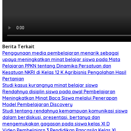
Berita Terkait
Penggunaan media pembelajaran menarik sebagai
upaya meningkatkan minat belajar siswa pada Mata
Pelajaran PPKN tentang Dinamika Persatuan dan
Kesatuan NKRI di Kelas 12 K Agribisnis Pengolahan Hasil
Pertanian
Studi kasus kurangnya minat belajar siswa
Rendahnya disiplin siswa pada awal Pembelajaran
Meningkatkan Minat Baca Siswa melalui Penerapan
Model Pembelajaran Discovery
Studi tentang rendahnya kemampuan komunikasi siswa
dalam berdiskusi, presentasi, bertanya dan
mengemukakan gagasan pada siswa kelas XI D
Video Pembelajarn 3 Pendidikan Pancasila Kelas XI