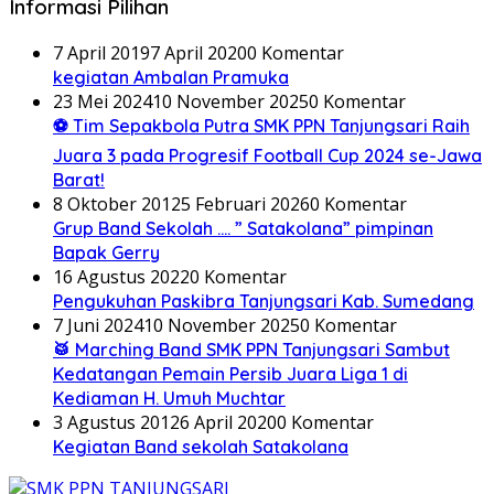
Informasi Pilihan
7 April 2019
7 April 2020
0 Komentar
kegiatan Ambalan Pramuka
23 Mei 2024
10 November 2025
0 Komentar
⚽ Tim Sepakbola Putra SMK PPN Tanjungsari Raih
Juara 3 pada Progresif Football Cup 2024 se-Jawa
Barat!
8 Oktober 2012
5 Februari 2026
0 Komentar
Grup Band Sekolah …. ” Satakolana” pimpinan
Bapak Gerry
16 Agustus 2022
0 Komentar
Pengukuhan Paskibra Tanjungsari Kab. Sumedang
7 Juni 2024
10 November 2025
0 Komentar
🥁 Marching Band SMK PPN Tanjungsari Sambut
Kedatangan Pemain Persib Juara Liga 1 di
Kediaman H. Umuh Muchtar
3 Agustus 2012
6 April 2020
0 Komentar
Kegiatan Band sekolah Satakolana