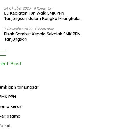
Putih di Alun-Alun Tanjungsari pada
Upacara 17 Agustus 2025
24 Oktober 2025
0 Komentar
🚶‍♂️ Kegiatan Fun Walk SMK PPN
Tanjungsari dalam Rangka Milangkala
Pendidikan Pertanian di Bojongseungit
7 November 2025
0 Komentar
Pisah Sambut Kepala Sekolah SMK PPN
Tanjungsari
ent Post
smk ppn tanjungsari
SMK PPN
kerja keras
kerjasama
futsal