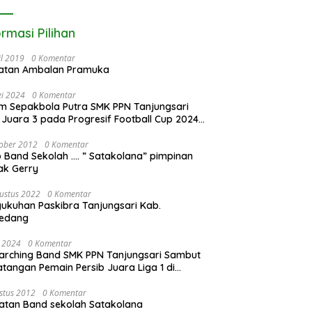
ormasi Pilihan
il 2019
0 Komentar
iatan Ambalan Pramuka
i 2024
0 Komentar
m Sepakbola Putra SMK PPN Tanjungsari
 Juara 3 pada Progresif Football Cup 2024
awa Barat!
ober 2012
0 Komentar
 Band Sekolah …. ” Satakolana” pimpinan
ak Gerry
ustus 2022
0 Komentar
ukuhan Paskibra Tanjungsari Kab.
edang
i 2024
0 Komentar
arching Band SMK PPN Tanjungsari Sambut
tangan Pemain Persib Juara Liga 1 di
aman H. Umuh Muchtar
stus 2012
0 Komentar
atan Band sekolah Satakolana