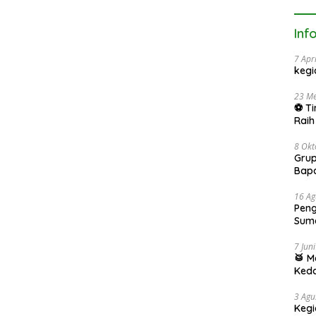
Inf
7 Apr
keg
23 Me
⚽ Ti
Raih
se-J
8 Okt
Grup
Bap
16 Ag
Peng
Sum
7 Jun
🥁 M
Keda
Kedi
3 Agu
Kegi