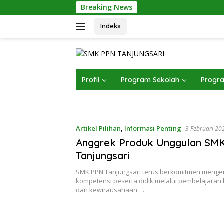
Langsung
Breaking News
ke
konten
Indeks
Profil
Program Sekolah
Progra
Artikel Pilihan
,
Informasi Penting
3 Februari 20
Anggrek Produk Unggulan SM
Tanjungsari
SMK PPN Tanjungsari terus berkomitmen meng
kompetensi peserta didik melalui pembelajaran 
dan kewirausahaan….