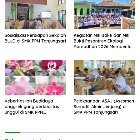
Sosialisasi Persiapan Sekolah
Kegiatan Niti Bakti dan Niti
BLUD di SMK PPN Tanjungsari
Bukti Pesantren Ekologi
Ramadhan 2026 Membentuk
Generasi Bertakwa dan
Berwawasan Lingkungan di
SMK PPN Tanjungsari
Keberhasilan Budidaya
Pelaksanaan ASAJ (Asesmen
anggrek yang berkualitas
Sumatif Akhir Jenjang) di
unggul di SMK PPN
SMK PPN Tanjungsari
Tanjungsari