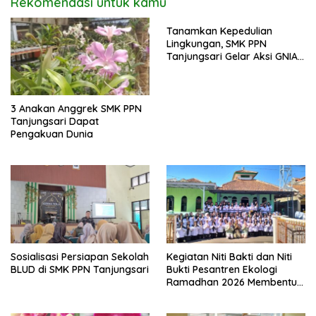
Rekomendasi untuk kamu
Tanamkan Kepedulian
Lingkungan, SMK PPN
Tanjungsari Gelar Aksi GNIA
dengan Semangat “Senin
Berseka”
3 Anakan Anggrek SMK PPN
Tanjungsari Dapat
Pengakuan Dunia
Sosialisasi Persiapan Sekolah
Kegiatan Niti Bakti dan Niti
BLUD di SMK PPN Tanjungsari
Bukti Pesantren Ekologi
Ramadhan 2026 Membentuk
Generasi Bertakwa dan
Berwawasan Lingkungan di