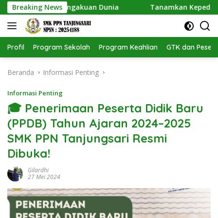
Langsung
i Dapat Pengakuan Dunia
Breaking News
Tanamkan Kepedulian Lingku
ke
konten
Profil
Program Sekolah
Program Keahlian
GTK dan Pesert
Beranda
Informasi Penting
Informasi Penting
🎓 Penerimaan Peserta Didik Baru
(PPDB) Tahun Ajaran 2024–2025
SMK PPN Tanjungsari Resmi
Dibuka!
Gilardhi
27 Mei 2024