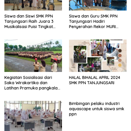
Siswa dan Siswi SMK PPN
Siswa dan Guru SMK PPN
Tanjungsari Raih Juara 3
Tanjungsari Hadiri
Musikalisasi Puisi Tingkat
Penyerahan Rekor MURI
Provinsi Jawa Barat
Memasak Ubi Cilembu
kepada Polres Sumedang
Bersama Bobon Santoso
Kegiatan Sosialisasi dari
HALAL BIHALAL APRIL 2024
Saka Wirakartika dan
SMK PPN TANJUNGSARI
Latihan Pramuka pangkalan
SMK PPN Tanjungsari
Bimbingan pelaku industri
aquascape untuk siswa smk
ppn