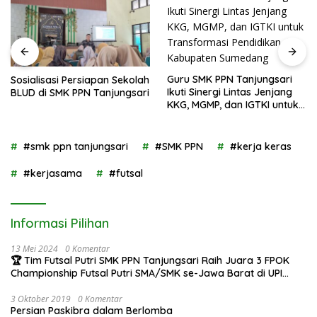
Guru SMK PPN Tanjungsari
Sosialisasi Persiapan Sekolah
Ikuti Sinergi Lintas Jenjang
BLUD di SMK PPN Tanjungsari
KKG, MGMP, dan IGTKI untuk
Transformasi Pendidikan di
Kabupaten Sumedang
#smk ppn tanjungsari
#SMK PPN
#kerja keras
#kerjasama
#futsal
Informasi Pilihan
13 Mei 2024
0 Komentar
🏆 Tim Futsal Putri SMK PPN Tanjungsari Raih Juara 3 FPOK
Championship Futsal Putri SMA/SMK se-Jawa Barat di UPI
Bandung!
3 Oktober 2019
0 Komentar
Persian Paskibra dalam Berlomba