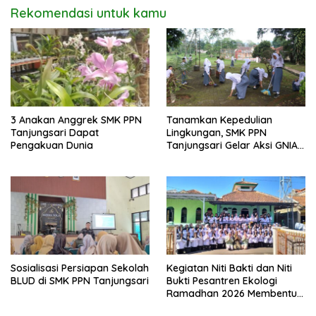
Rekomendasi untuk kamu
3 Anakan Anggrek SMK PPN
Tanamkan Kepedulian
Tanjungsari Dapat
Lingkungan, SMK PPN
Pengakuan Dunia
Tanjungsari Gelar Aksi GNIA
dengan Semangat “Senin
Berseka”
Sosialisasi Persiapan Sekolah
Kegiatan Niti Bakti dan Niti
BLUD di SMK PPN Tanjungsari
Bukti Pesantren Ekologi
Ramadhan 2026 Membentuk
Generasi Bertakwa dan