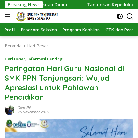
Langsung
Dapat Pengakuan Dunia
Breaking News
Tanamkan Kepedulian Lingkunga
ke
konten
Profil
Program Sekolah
Program Keahlian
GTK dan Pesert
Beranda
Hari Besar
Hari Besar
,
Informasi Penting
Peringatan Hari Guru Nasional di
SMK PPN Tanjungsari: Wujud
Apresiasi untuk Pahlawan
Pendidikan
Gilardhi
25 November 2025