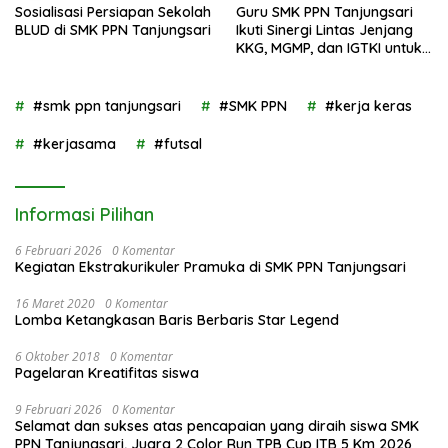
Sosialisasi Persiapan Sekolah
Guru SMK PPN Tanjungsari
BLUD di SMK PPN Tanjungsari
Ikuti Sinergi Lintas Jenjang
KKG, MGMP, dan IGTKI untuk
Transformasi Pendidikan di
Kabupaten Sumedang
#smk ppn tanjungsari
#SMK PPN
#kerja keras
#kerjasama
#futsal
Informasi Pilihan
6 Februari 2026
0 Komentar
Kegiatan Ekstrakurikuler Pramuka di SMK PPN Tanjungsari
16 Maret 2020
0 Komentar
Lomba Ketangkasan Baris Berbaris Star Legend
6 Oktober 2018
0 Komentar
Pagelaran Kreatifitas siswa
9 Februari 2026
0 Komentar
Selamat dan sukses atas pencapaian yang diraih siswa SMK
PPN Tanjungsari, Juara 2 Color Run TPB Cup ITB 5 Km 2026