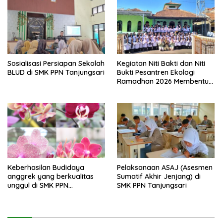
Sosialisasi Persiapan Sekolah
Kegiatan Niti Bakti dan Niti
BLUD di SMK PPN Tanjungsari
Bukti Pesantren Ekologi
Ramadhan 2026 Membentuk
Generasi Bertakwa dan
Berwawasan Lingkungan di
SMK PPN Tanjungsari
Keberhasilan Budidaya
Pelaksanaan ASAJ (Asesmen
anggrek yang berkualitas
Sumatif Akhir Jenjang) di
unggul di SMK PPN
SMK PPN Tanjungsari
Tanjungsari