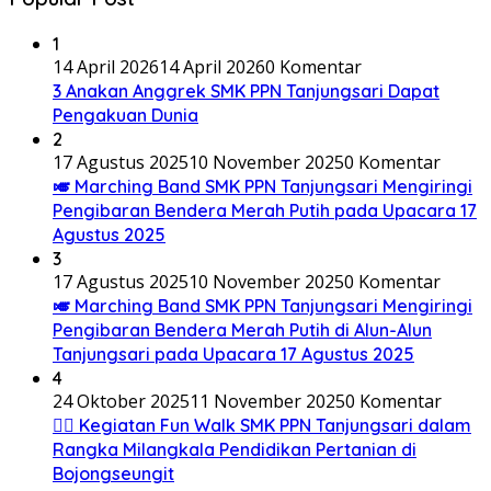
1
14 April 2026
14 April 2026
0 Komentar
3 Anakan Anggrek SMK PPN Tanjungsari Dapat
Pengakuan Dunia
2
17 Agustus 2025
10 November 2025
0 Komentar
🎺 Marching Band SMK PPN Tanjungsari Mengiringi
Pengibaran Bendera Merah Putih pada Upacara 17
Agustus 2025
3
17 Agustus 2025
10 November 2025
0 Komentar
🎺 Marching Band SMK PPN Tanjungsari Mengiringi
Pengibaran Bendera Merah Putih di Alun-Alun
Tanjungsari pada Upacara 17 Agustus 2025
4
24 Oktober 2025
11 November 2025
0 Komentar
🚶‍♂️ Kegiatan Fun Walk SMK PPN Tanjungsari dalam
Rangka Milangkala Pendidikan Pertanian di
Bojongseungit