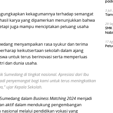
pada
3 Jul
 mengungkapkan kekagumannya terhadap semangat
Tam
, hasil karya yang dipamerkan menunjukkan bahwa
29 S
 tetapi juga mampu menciptakan peluang usaha
SMK 
Nab
17 Ag
medang menyampaikan rasa syukur dan terima
Petu
a berharap keikutsertaan sekolah dalam ajang
siswa untuk terus berinovasi serta memperluas
ri dan dunia usaha.
Sumedang di tingkat nasional. Apresiasi dari Ibu
jadi penyemangat bagi kami untuk terus meningkatkan
a,” ujar Kepala Sekolah.
ri Sumedang dalam
Business Matching 2024
menjadi
ran aktif dalam mendukung pengembangan
nasional melalui pendidikan vokasi yang