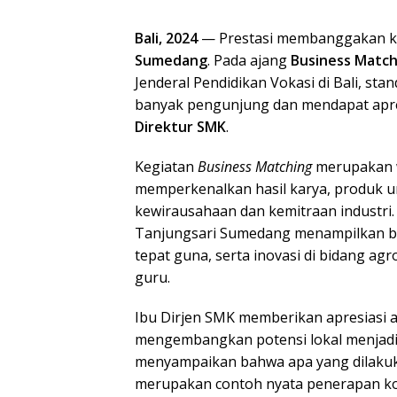
Muhammad SAW
Hijriah di SMK P
Bali, 2024
— Prestasi membanggakan ke
Tanjungsari
Sumedang
. Pada ajang
Business Match
Jenderal Pendidikan Vokasi di Bali, st
banyak pengunjung dan mendapat apre
Direktur SMK
.
Kegiatan
Business Matching
merupakan w
memperkenalkan hasil karya, produk un
kewirausahaan dan kemitraan industri
Tanjungsari Sumedang menampilkan ber
tepat guna, serta inovasi di bidang ag
guru.
Ibu Dirjen SMK memberikan apresiasi at
mengembangkan potensi lokal menjadi p
menyampaikan bahwa apa yang dilaku
merupakan contoh nyata penerapan 