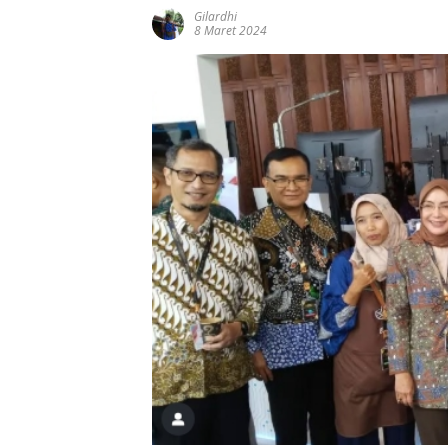
Gilardhi
8 Maret 2024
Memperingati Is
Mi’raj Nabi