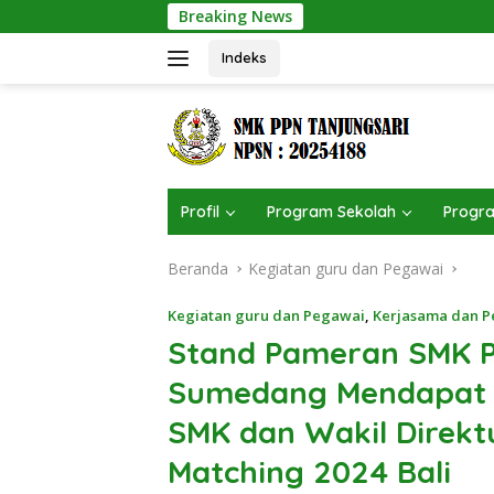
Langsung
Breaking News
3 Anakan Angg
ke
konten
Indeks
Profil
Program Sekolah
Progra
Beranda
Kegiatan guru dan Pegawai
Kegiatan guru dan Pegawai
,
Kerjasama dan 
Stand Pameran SMK P
Sumedang Mendapat Ap
SMK dan Wakil Direkt
Matching 2024 Bali