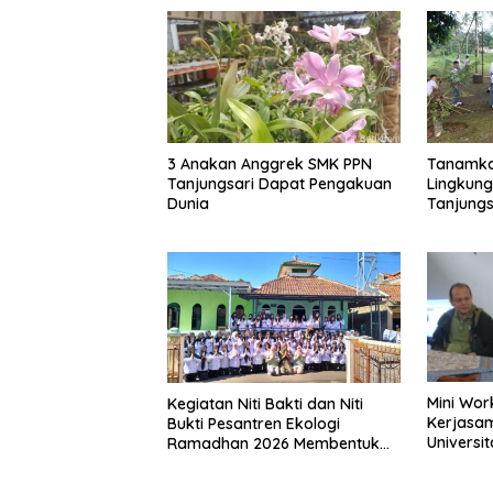
3 Anakan Anggrek SMK PPN
Tanamka
Tanjungsari Dapat Pengakuan
Lingkung
Dunia
Tanjungs
dengan 
Berseka
Mini Wor
Kegiatan Niti Bakti dan Niti
Kerjasa
Bukti Pesantren Ekologi
Universi
Ramadhan 2026 Membentuk
Universi
Generasi Bertakwa dan
SMK PPN 
Berwawasan Lingkungan di