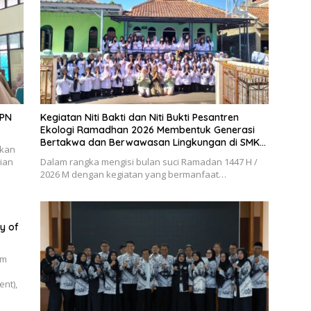
PPN
Kegiatan Niti Bakti dan Niti Bukti Pesantren
Ekologi Ramadhan 2026 Membentuk Generasi
Bertakwa dan Berwawasan Lingkungan di SMK
tkan
PPN Tanjungsari
ian
Dalam rangka mengisi bulan suci Ramadan 1447 H /
2026 M dengan kegiatan yang bermanfaat…
y of
am
nt),