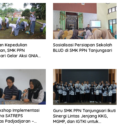
n Kepedulian
Sosialisasi Persiapan Sekolah
an, SMK PPN
BLUD di SMK PPN Tanjungsari
ari Gelar Aksi GNIA
Semangat “Senin
”
kshop Implementasi
Guru SMK PPN Tanjungsari Ikuti
ma SATREPS
Sinergi Lintas Jenjang KKG,
tas Padjadjaran –
MGMP, dan IGTKI untuk
ty of Tsukuba Bersama
Transformasi Pendidikan di
Tanjungsari
Kabupaten Sumedang