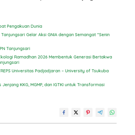
 Anggrek SMK PPN Tanjungsari Dapat Pengakuan Dunia
Tanjungsari Gelar Aksi GNIA dengan Semangat “Senin
PPN Tanjungsari
ren Ekologi Ramadhan 2026 Membentuk Generasi Bertakwa
njungsari
EPS Universitas Padjadjaran – University of Tsukuba
tas Jenjang KKG, MGMP, dan IGTKI untuk Transformasi