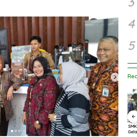
3
4
5
Rec
Kegiatan Pembiasaan
Pagi di SMK PPN
Tanamkan Kepedulian
Sosi
Tanjungsari
Lingkungan, SMK PPN
Seko
ra
Tanjungsari Gelar Aksi
PPN 