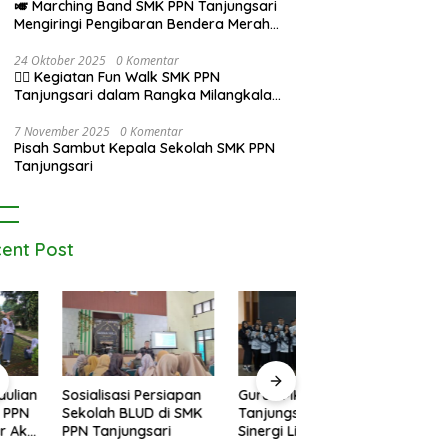
🎺 Marching Band SMK PPN Tanjungsari
Mengiringi Pengibaran Bendera Merah
Putih di Alun-Alun Tanjungsari pada
Upacara 17 Agustus 2025
24 Oktober 2025
0 Komentar
🚶‍♂️ Kegiatan Fun Walk SMK PPN
Tanjungsari dalam Rangka Milangkala
Pendidikan Pertanian di Bojongseungit
7 November 2025
0 Komentar
Pisah Sambut Kepala Sekolah SMK PPN
Tanjungsari
ent Post
alisasi Persiapan
Guru SMK PPN
Siswa dan Siswi S
lah BLUD di SMK
Tanjungsari Ikuti
PPN Tanjungsari Ra
Tanjungsari
Sinergi Lintas Jenjang
Juara 3 Musikalisas