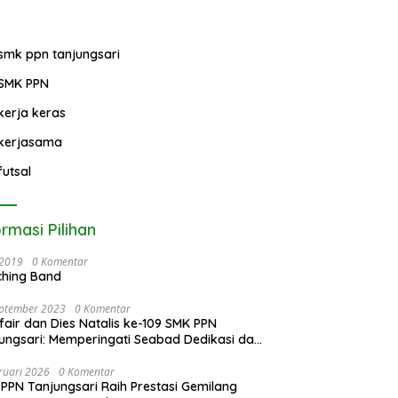
KKG, MGMP, dan IGTKI
Puisi Tingkat Provin
untuk Transformasi
Jawa Barat
Pendidikan di
Kabupaten Sumedang
smk ppn tanjungsari
SMK PPN
kerja keras
kerjasama
futsal
ormasi Pilihan
i 2019
0 Komentar
ching Band
eptember 2023
0 Komentar
fair dan Dies Natalis ke-109 SMK PPN
ungsari: Memperingati Seabad Dedikasi dan
tasi
ruari 2026
0 Komentar
PPN Tanjungsari Raih Prestasi Gemilang