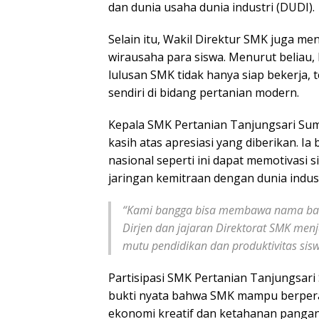
dan dunia usaha dunia industri (DUDI).
Selain itu, Wakil Direktur SMK juga
wirausaha para siswa. Menurut beliau
lulusan SMK tidak hanya siap bekerja,
sendiri di bidang pertanian modern.
Kepala SMK Pertanian Tanjungsari Su
kasih atas apresiasi yang diberikan. I
nasional seperti ini dapat memotivasi 
jaringan kemitraan dengan dunia indust
“Kami bangga bisa membawa nama baik 
Dirjen dan jajaran Direktorat SMK men
mutu pendidikan dan produktivitas sisw
Partisipasi SMK Pertanian Tanjungsa
bukti nyata bahwa SMK mampu berpe
ekonomi kreatif dan ketahanan pangan 