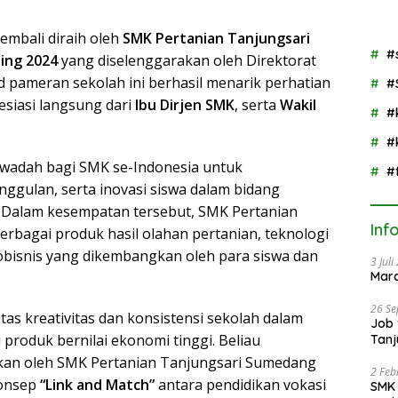
GNIA dengan
 1447
Semangat “Senin
PN
Berseka”
mbali diraih oleh
SMK Pertanian Tanjungsari
#
ing 2024
yang diselenggarakan oleh Direktorat
and pameran sekolah ini berhasil menarik perhatian
#
siasi langsung dari
Ibu Dirjen SMK
, serta
Wakil
#
#
adah bagi SMK se-Indonesia untuk
#
ggulan, serta inovasi siswa dalam bidang
. Dalam kesempatan tersebut, SMK Pertanian
Inf
bagai produk hasil olahan pertanian, teknologi
robisnis yang dikembangkan oleh para siswa dan
3 Jul
Mar
26 S
as kreativitas dan konsistensi sekolah dalam
Job 
roduk bernilai ekonomi tinggi. Beliau
Tanj
Pres
kan oleh SMK Pertanian Tanjungsari Sumedang
2 Feb
konsep
“Link and Match”
antara pendidikan vokasi
SMK 