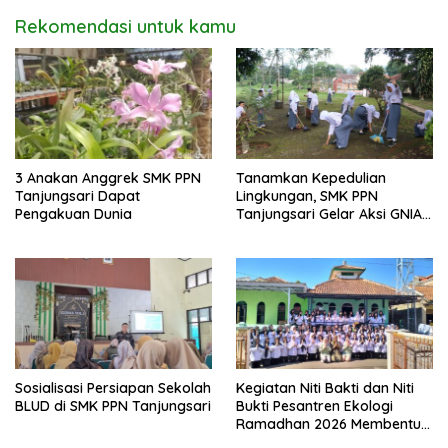
Rekomendasi untuk kamu
3 Anakan Anggrek SMK PPN
Tanamkan Kepedulian
Tanjungsari Dapat
Lingkungan, SMK PPN
Pengakuan Dunia
Tanjungsari Gelar Aksi GNIA
dengan Semangat “Senin
Berseka”
Sosialisasi Persiapan Sekolah
Kegiatan Niti Bakti dan Niti
BLUD di SMK PPN Tanjungsari
Bukti Pesantren Ekologi
Ramadhan 2026 Membentuk
Generasi Bertakwa dan