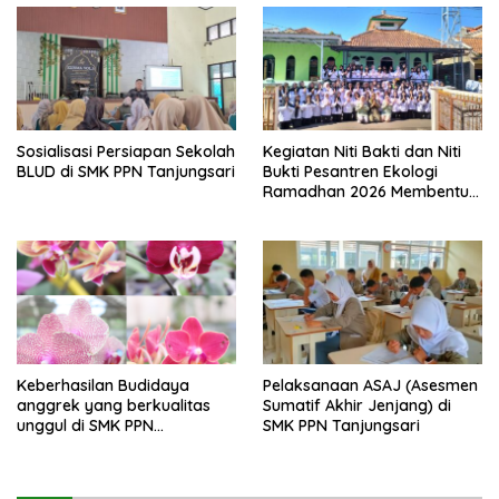
Sosialisasi Persiapan Sekolah
Kegiatan Niti Bakti dan Niti
BLUD di SMK PPN Tanjungsari
Bukti Pesantren Ekologi
Ramadhan 2026 Membentuk
Generasi Bertakwa dan
Berwawasan Lingkungan di
SMK PPN Tanjungsari
Keberhasilan Budidaya
Pelaksanaan ASAJ (Asesmen
anggrek yang berkualitas
Sumatif Akhir Jenjang) di
unggul di SMK PPN
SMK PPN Tanjungsari
Tanjungsari