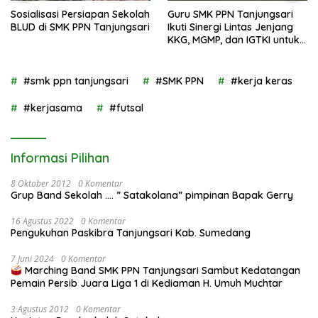
Sosialisasi Persiapan Sekolah
Guru SMK PPN Tanjungsari
BLUD di SMK PPN Tanjungsari
Ikuti Sinergi Lintas Jenjang
KKG, MGMP, dan IGTKI untuk
Transformasi Pendidikan di
Kabupaten Sumedang
#smk ppn tanjungsari
#SMK PPN
#kerja keras
#kerjasama
#futsal
Informasi Pilihan
8 Oktober 2012
0 Komentar
Grup Band Sekolah …. ” Satakolana” pimpinan Bapak Gerry
16 Agustus 2022
0 Komentar
Pengukuhan Paskibra Tanjungsari Kab. Sumedang
7 Juni 2024
0 Komentar
Marching Band SMK PPN Tanjungsari Sambut Kedatangan
Pemain Persib Juara Liga 1 di Kediaman H. Umuh Muchtar
3 Agustus 2012
0 Komentar