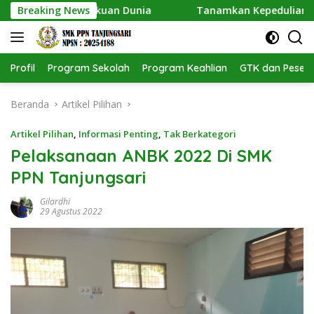
Langsung
pat Pengakuan Dunia
Breaking News
Tanamkan Kepedulian Lingkungan,
ke
konten
Profil
Program Sekolah
Program Keahlian
GTK dan Pesert
Beranda
Artikel Pilihan
Artikel Pilihan
,
Informasi Penting
,
Tak Berkategori
Pelaksanaan ANBK 2022 Di SMK
PPN Tanjungsari
Gilardhi
29 Agustus 2022