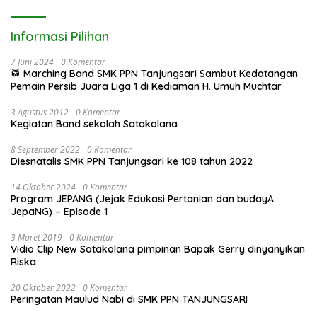
Informasi Pilihan
7 Juni 2024
0 Komentar
🥁 Marching Band SMK PPN Tanjungsari Sambut Kedatangan
Pemain Persib Juara Liga 1 di Kediaman H. Umuh Muchtar
3 Agustus 2012
0 Komentar
Kegiatan Band sekolah Satakolana
8 September 2022
0 Komentar
Diesnatalis SMK PPN Tanjungsari ke 108 tahun 2022
14 Oktober 2024
0 Komentar
Program JEPANG (Jejak Edukasi Pertanian dan budayA
JepaNG) – Episode 1
3 Maret 2019
0 Komentar
Vidio Clip New Satakolana pimpinan Bapak Gerry dinyanyikan
Riska
20 Oktober 2022
0 Komentar
Peringatan Maulud Nabi di SMK PPN TANJUNGSARI