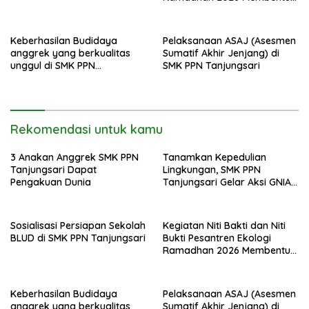
Generasi Bertakwa dan
Berwawasan Lingkungan di
SMK PPN Tanjungsari
Keberhasilan Budidaya
Pelaksanaan ASAJ (Asesmen
anggrek yang berkualitas
Sumatif Akhir Jenjang) di
unggul di SMK PPN
SMK PPN Tanjungsari
Tanjungsari
Rekomendasi untuk kamu
3 Anakan Anggrek SMK PPN
Tanamkan Kepedulian
Tanjungsari Dapat
Lingkungan, SMK PPN
Pengakuan Dunia
Tanjungsari Gelar Aksi GNIA
dengan Semangat “Senin
Berseka”
Sosialisasi Persiapan Sekolah
Kegiatan Niti Bakti dan Niti
BLUD di SMK PPN Tanjungsari
Bukti Pesantren Ekologi
Ramadhan 2026 Membentuk
Generasi Bertakwa dan
Berwawasan Lingkungan di
SMK PPN Tanjungsari
Keberhasilan Budidaya
Pelaksanaan ASAJ (Asesmen
anggrek yang berkualitas
Sumatif Akhir Jenjang) di