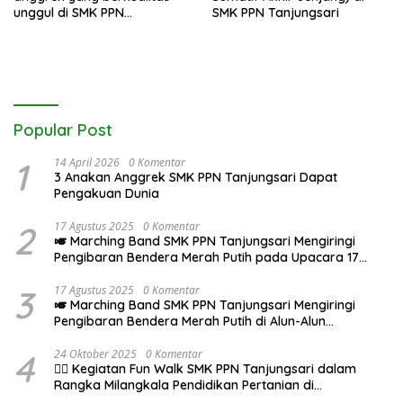
unggul di SMK PPN
SMK PPN Tanjungsari
Tanjungsari
Popular Post
1
14 April 2026
0 Komentar
3 Anakan Anggrek SMK PPN Tanjungsari Dapat
Pengakuan Dunia
2
17 Agustus 2025
0 Komentar
🎺 Marching Band SMK PPN Tanjungsari Mengiringi
Pengibaran Bendera Merah Putih pada Upacara 17
Agustus 2025
3
17 Agustus 2025
0 Komentar
🎺 Marching Band SMK PPN Tanjungsari Mengiringi
Pengibaran Bendera Merah Putih di Alun-Alun
Tanjungsari pada Upacara 17 Agustus 2025
4
24 Oktober 2025
0 Komentar
🚶‍♂️ Kegiatan Fun Walk SMK PPN Tanjungsari dalam
Rangka Milangkala Pendidikan Pertanian di
Bojongseungit