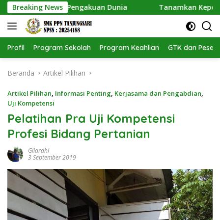
Langsung
i Dapat Pengakuan Dunia
Breaking News
Tanamkan Kepedulian Lingkun
ke
konten
Profil
Program Sekolah
Program Keahlian
GTK dan Pesert
Beranda
Artikel Pilihan
Artikel Pilihan
,
Informasi Penting
,
Kerjasama dan Pengabdian
,
Uji Kompetensi
Pelatihan Pra Uji Kompetensi
Profesi Bidang Pertanian
Gilardhi
3 September 2019