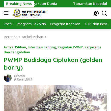
Langsung
t Pengakuan Dunia
Breaking News
Tanamkan Kepedulian Lingkungan, 
ke
konten
Profil
Program Sekolah
Program Keahlian
GTK dan Pesert
Beranda
Artikel Pilihan
Artikel Pilihan
,
Informasi Penting
,
Kegiatan PWMP
,
Kerjasama
dan Pengabdian
PWMP Budidaya Ciplukan (golden
barry)
Gilardhi
9 Maret 2019