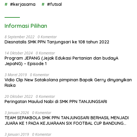
#kerjasama
#futsal
Informasi Pilihan
8 September 2022
0 Komentar
Diesnatalis SMK PPN Tanjungsari ke 108 tahun 2022
14 Oktober 2024
0 Komentar
Program JEPANG (Jejak Edukasi Pertanian dan budayA
JepaNG) – Episode 1
3 Maret 2019
0 Komentar
Vidio Clip New Satakolana pimpinan Bapak Gerry dinyanyikan
Riska
20 Oktober 2022
0 Komentar
Peringatan Maulud Nabi di SMK PPN TANJUNGSARI
3 Januari 2026
0 Komentar
TEAM SEPAKBOLA SMK PPN TANJUNGSARI BERHASIL MENJADI
JUARA KE 1 PADA KEJUARAAN SIX FOOTBAL CUP BANDUNG
2026
3 Januari 2019
0 Komentar