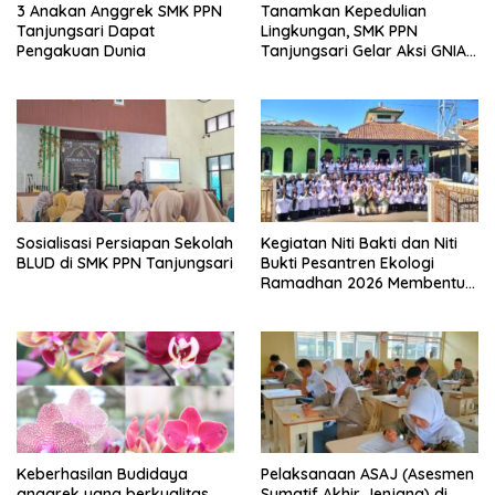
Tanamkan Kepedulian
3 Anakan Anggrek SMK PPN
Lingkungan, SMK PPN
Tanjungsari Dapat
Tanjungsari Gelar Aksi GNIA
Pengakuan Dunia
dengan Semangat “Senin
Berseka”
Sosialisasi Persiapan Sekolah
Kegiatan Niti Bakti dan Niti
BLUD di SMK PPN Tanjungsari
Bukti Pesantren Ekologi
Ramadhan 2026 Membentuk
Generasi Bertakwa dan
Berwawasan Lingkungan di
SMK PPN Tanjungsari
Keberhasilan Budidaya
Pelaksanaan ASAJ (Asesmen
anggrek yang berkualitas
Sumatif Akhir Jenjang) di