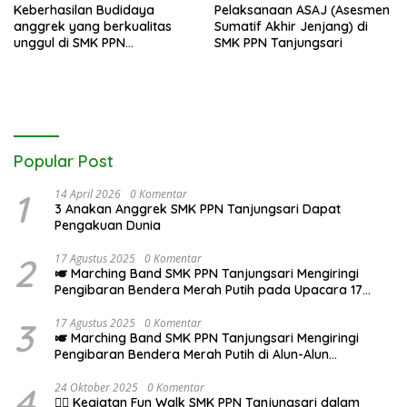
SMK PPN Tanjungsari
Keberhasilan Budidaya
Pelaksanaan ASAJ (Asesmen
anggrek yang berkualitas
Sumatif Akhir Jenjang) di
unggul di SMK PPN
SMK PPN Tanjungsari
Tanjungsari
Popular Post
1
14 April 2026
0 Komentar
3 Anakan Anggrek SMK PPN Tanjungsari Dapat
Pengakuan Dunia
2
17 Agustus 2025
0 Komentar
🎺 Marching Band SMK PPN Tanjungsari Mengiringi
Pengibaran Bendera Merah Putih pada Upacara 17
Agustus 2025
3
17 Agustus 2025
0 Komentar
🎺 Marching Band SMK PPN Tanjungsari Mengiringi
Pengibaran Bendera Merah Putih di Alun-Alun
Tanjungsari pada Upacara 17 Agustus 2025
4
24 Oktober 2025
0 Komentar
🚶‍♂️ Kegiatan Fun Walk SMK PPN Tanjungsari dalam