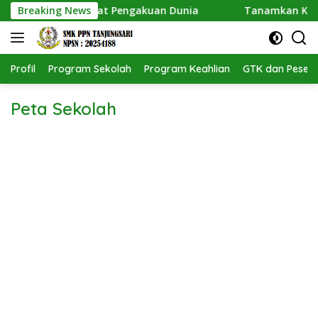
Langsung
 Tanjungsari Dapat Pengakuan Dunia
Breaking News
Tanamkan Kepedu
ke
konten
Profil
Program Sekolah
Program Keahlian
GTK dan Pesert
Peta Sekolah