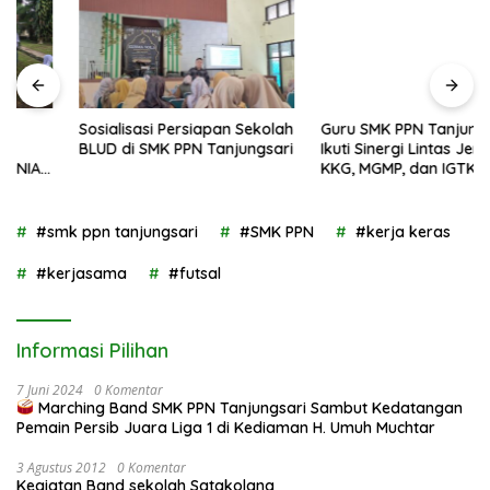
Sosialisasi Persiapan Sekolah
Guru SMK PPN Tanjungsari
BLUD di SMK PPN Tanjungsari
Ikuti Sinergi Lintas Jenjang
KKG, MGMP, dan IGTKI untuk
Transformasi Pendidikan di
Kabupaten Sumedang
#smk ppn tanjungsari
#SMK PPN
#kerja keras
#kerjasama
#futsal
Informasi Pilihan
7 Juni 2024
0 Komentar
Marching Band SMK PPN Tanjungsari Sambut Kedatangan
Pemain Persib Juara Liga 1 di Kediaman H. Umuh Muchtar
3 Agustus 2012
0 Komentar
Kegiatan Band sekolah Satakolana