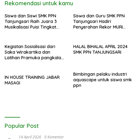
Rekomendasi untuk kamu
Siswa dan Siswi SMK PPN
Siswa dan Guru SMK PPN
Tanjungsari Raih Juara 3
Tanjungsari Hadiri
Musikalisasi Puisi Tingkat
Penyerahan Rekor MURI
Provinsi Jawa Barat
Memasak Ubi Cilembu
kepada Polres Sumedang
Bersama Bobon Santoso
Kegiatan Sosialisasi dari
HALAL BIHALAL APRIL 2024
Saka Wirakartika dan
SMK PPN TANJUNGSARI
Latihan Pramuka pangkalan
SMK PPN Tanjungsari
Bimbingan pelaku industri
IN HOUSE TRAINING JABAR
aquascape untuk siswa smk
MASAGI
ppn
Popular Post
14 April 2026
0 Komentar