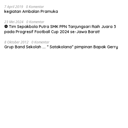
7 April 2019
0 Komentar
kegiatan Ambalan Pramuka
23 Mei 2024
0 Komentar
⚽ Tim Sepakbola Putra SMK PPN Tanjungsari Raih Juara 3
pada Progresif Football Cup 2024 se-Jawa Barat!
8 Oktober 2012
0 Komentar
Grup Band Sekolah …. ” Satakolana” pimpinan Bapak Gerry
16 Agustus 2022
0 Komentar
Pengukuhan Paskibra Tanjungsari Kab. Sumedang
Hak cipta © 2026 SMK PPN Tanjungsari