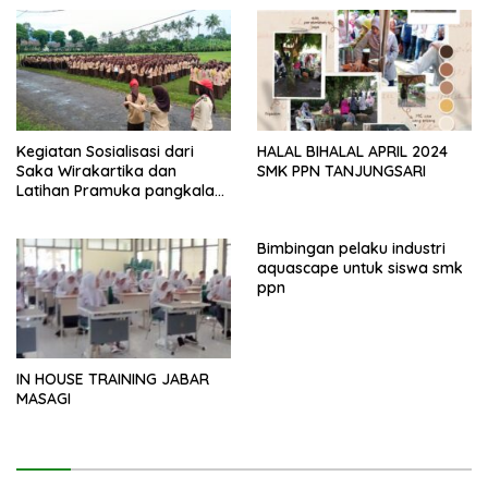
kepada Polres Sumedang
Bersama Bobon Santoso
Kegiatan Sosialisasi dari
HALAL BIHALAL APRIL 2024
Saka Wirakartika dan
SMK PPN TANJUNGSARI
Latihan Pramuka pangkalan
SMK PPN Tanjungsari
Bimbingan pelaku industri
aquascape untuk siswa smk
ppn
IN HOUSE TRAINING JABAR
MASAGI