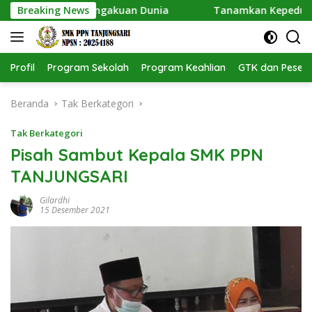
Langsung
i Dapat Pengakuan Dunia
Breaking News
Tanamkan Kepedulian Lingku
ke
konten
Profil
Program Sekolah
Program Keahlian
GTK dan Pesert
Beranda
Tak Berkategori
Tak Berkategori
Pisah Sambut Kepala SMK PPN
TANJUNGSARI
Gilardhi
15 Desember 2021