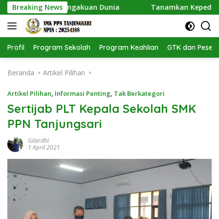
Langsung
Dapat Pengakuan Dunia
Breaking News
Tanamkan Kepedulian Lingkunga
ke
konten
Profil
Program Sekolah
Program Keahlian
GTK dan Pesert
Beranda
Artikel Pilihan
Artikel Pilihan
,
Informasi Penting
,
Tak Berkategori
Sertijab PLT Kepala Sekolah SMK
PPN Tanjungsari
Gilardhi
1 April 2021