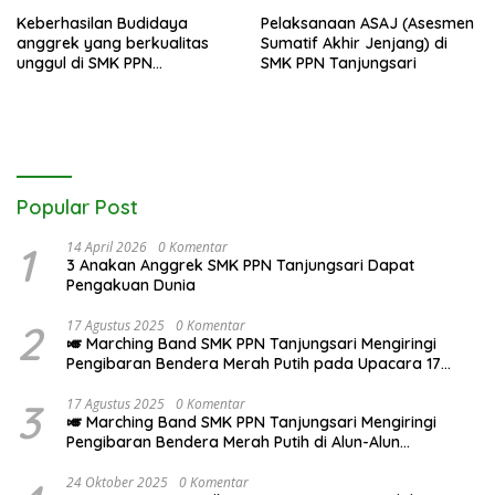
SMK PPN Tanjungsari
Keberhasilan Budidaya
Pelaksanaan ASAJ (Asesmen
anggrek yang berkualitas
Sumatif Akhir Jenjang) di
unggul di SMK PPN
SMK PPN Tanjungsari
Tanjungsari
Popular Post
1
14 April 2026
0 Komentar
3 Anakan Anggrek SMK PPN Tanjungsari Dapat
Pengakuan Dunia
2
17 Agustus 2025
0 Komentar
🎺 Marching Band SMK PPN Tanjungsari Mengiringi
Pengibaran Bendera Merah Putih pada Upacara 17
Agustus 2025
3
17 Agustus 2025
0 Komentar
🎺 Marching Band SMK PPN Tanjungsari Mengiringi
Pengibaran Bendera Merah Putih di Alun-Alun
Tanjungsari pada Upacara 17 Agustus 2025
24 Oktober 2025
0 Komentar