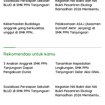
Sosialisasi Persiapan Sekolah
Kegiatan Niti Bakti dan Niti
BLUD di SMK PPN Tanjungsari
Bukti Pesantren Ekologi
Ramadhan 2026 Membentuk
Generasi Bertakwa dan
Berwawasan Lingkungan di
SMK PPN Tanjungsari
Keberhasilan Budidaya
Pelaksanaan ASAJ (Asesmen
anggrek yang berkualitas
Sumatif Akhir Jenjang) di
unggul di SMK PPN
SMK PPN Tanjungsari
Tanjungsari
Rekomendasi untuk kamu
3 Anakan Anggrek SMK PPN
Tanamkan Kepedulian
Tanjungsari Dapat
Lingkungan, SMK PPN
Pengakuan Dunia
Tanjungsari Gelar Aksi GNIA
dengan Semangat “Senin
Berseka”
Sosialisasi Persiapan Sekolah
Kegiatan Niti Bakti dan Niti
BLUD di SMK PPN Tanjungsari
Bukti Pesantren Ekologi
Ramadhan 2026 Membentuk
Generasi Bertakwa dan
Berwawasan Lingkungan di