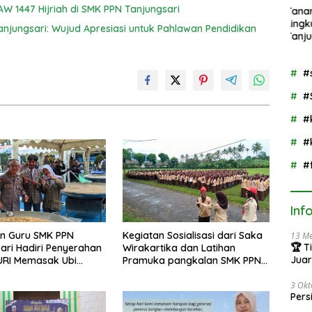
PN
W 1447 Hijriah di SMK PPN Tanjungsari
Tanamkan Kepedulian
Lingkungan, SMK PPN
anjungsari: Wujud Apresiasi untuk Pahlawan Pendidikan
Tanjungsari Gelar Aksi
GNIA dengan
Semangat “Senin
#
Berseka”
#
#
#
#
Inf
an Guru SMK PPN
Kegiatan Sosialisasi dari Saka
13 Me
🏆 T
ari Hadiri Penyerahan
Wirakartika dan Latihan
Juar
URI Memasak Ubi
Pramuka pangkalan SMK PPN
SMA/
kepada Polres
Tanjungsari
3 Okt
g Bersama Bobon
Pers