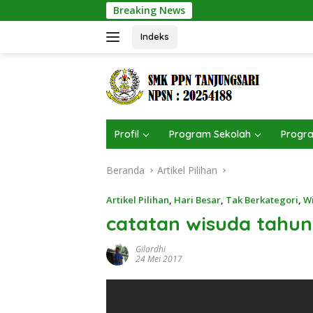
Langsung
Breaking News
3 Anaka
ke
konten
Indeks
Profil
Program Sekolah
Progra
Beranda
Artikel Pilihan
Artikel Pilihan
,
Hari Besar
,
Tak Berkategori
,
W
catatan wisuda tahun
Gilardhi
24 Mei 2017