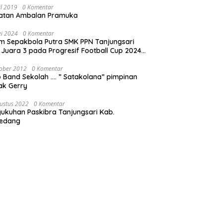
il 2019
0 Komentar
iatan Ambalan Pramuka
i 2024
0 Komentar
m Sepakbola Putra SMK PPN Tanjungsari
 Juara 3 pada Progresif Football Cup 2024
awa Barat!
ober 2012
0 Komentar
 Band Sekolah …. ” Satakolana” pimpinan
ak Gerry
ustus 2022
0 Komentar
ukuhan Paskibra Tanjungsari Kab.
edang