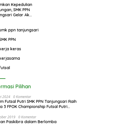
KKG, MGMP, dan IGTKI
Puisi Tingkat Provin
untuk Transformasi
Jawa Barat
Pendidikan di
Kabupaten Sumedang
smk ppn tanjungsari
SMK PPN
kerja keras
kerjasama
futsal
ormasi Pilihan
i 2024
0 Komentar
im Futsal Putri SMK PPN Tanjungsari Raih
a 3 FPOK Championship Futsal Putri
SMK se-Jawa Barat di UPI Bandung!
ober 2019
0 Komentar
ian Paskibra dalam Berlomba