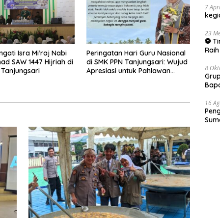
7 Apr
keg
23 Me
⚽ Ti
Raih
gati Isra Mi’raj Nabi
Peringatan Hari Guru Nasional
se-J
 SAW 1447 Hijriah di
di SMK PPN Tanjungsari: Wujud
8 Okt
Tanjungsari
Apresiasi untuk Pahlawan
Grup
Pendidikan
Bap
16 Ag
Peng
Sum