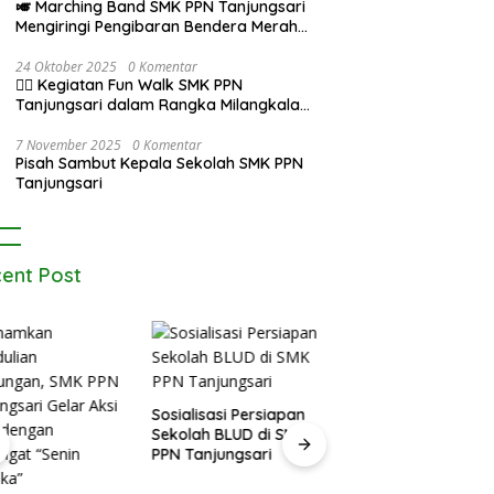
🎺 Marching Band SMK PPN Tanjungsari
Mengiringi Pengibaran Bendera Merah
Putih di Alun-Alun Tanjungsari pada
Upacara 17 Agustus 2025
24 Oktober 2025
0 Komentar
🚶‍♂️ Kegiatan Fun Walk SMK PPN
Tanjungsari dalam Rangka Milangkala
Pendidikan Pertanian di Bojongseungit
7 November 2025
0 Komentar
Pisah Sambut Kepala Sekolah SMK PPN
Tanjungsari
ent Post
alisasi Persiapan
lah BLUD di SMK
Guru SMK PPN
Siswa dan Siswi S
Tanjungsari
Tanjungsari Ikuti
PPN Tanjungsari Ra
Sinergi Lintas Jenjang
Juara 3 Musikalisas