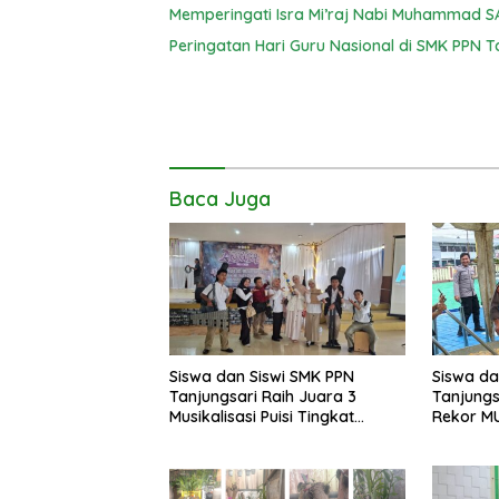
Hijriah di SMK P
Memperingati Isra Mi’raj Nabi Muhammad SA
Tanjungsari
Peringatan Hari Guru Nasional di SMK PPN T
Baca Juga
Siswa dan Siswi SMK PPN
Siswa d
Tanjungsari Raih Juara 3
Tanjungs
Musikalisasi Puisi Tingkat
Rekor M
Provinsi Jawa Barat
Cilembu 
Sumedan
Santoso