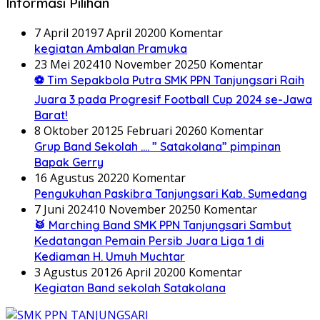
Informasi Pilihan
7 April 2019
7 April 2020
0 Komentar
kegiatan Ambalan Pramuka
23 Mei 2024
10 November 2025
0 Komentar
⚽ Tim Sepakbola Putra SMK PPN Tanjungsari Raih
Juara 3 pada Progresif Football Cup 2024 se-Jawa
Barat!
8 Oktober 2012
5 Februari 2026
0 Komentar
Grup Band Sekolah …. ” Satakolana” pimpinan
Bapak Gerry
16 Agustus 2022
0 Komentar
Pengukuhan Paskibra Tanjungsari Kab. Sumedang
7 Juni 2024
10 November 2025
0 Komentar
🥁 Marching Band SMK PPN Tanjungsari Sambut
Kedatangan Pemain Persib Juara Liga 1 di
Kediaman H. Umuh Muchtar
3 Agustus 2012
6 April 2020
0 Komentar
Kegiatan Band sekolah Satakolana