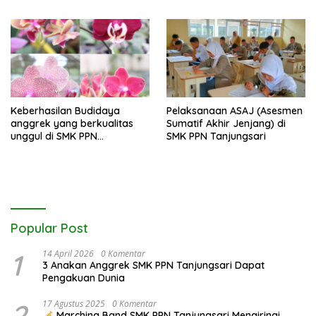
Generasi Bertakwa dan
Berwawasan Lingkungan di
SMK PPN Tanjungsari
Keberhasilan Budidaya
Pelaksanaan ASAJ (Asesmen
anggrek yang berkualitas
Sumatif Akhir Jenjang) di
unggul di SMK PPN
SMK PPN Tanjungsari
Tanjungsari
Popular Post
1
14 April 2026
0 Komentar
3 Anakan Anggrek SMK PPN Tanjungsari Dapat
Pengakuan Dunia
2
17 Agustus 2025
0 Komentar
Marching Band SMK PPN Tanjungsari Mengiringi