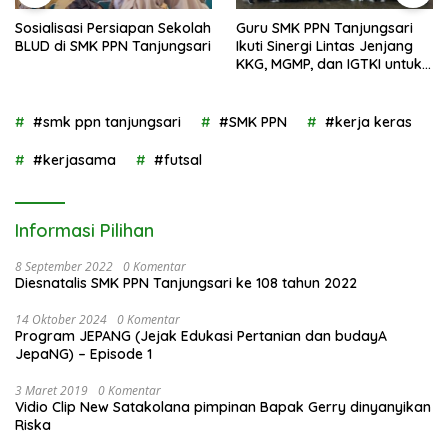
Sosialisasi Persiapan Sekolah
Guru SMK PPN Tanjungsari
BLUD di SMK PPN Tanjungsari
Ikuti Sinergi Lintas Jenjang
KKG, MGMP, dan IGTKI untuk
Transformasi Pendidikan di
Kabupaten Sumedang
#smk ppn tanjungsari
#SMK PPN
#kerja keras
#kerjasama
#futsal
Informasi Pilihan
8 September 2022
0 Komentar
Diesnatalis SMK PPN Tanjungsari ke 108 tahun 2022
14 Oktober 2024
0 Komentar
Program JEPANG (Jejak Edukasi Pertanian dan budayA
JepaNG) – Episode 1
3 Maret 2019
0 Komentar
Vidio Clip New Satakolana pimpinan Bapak Gerry dinyanyikan
Riska