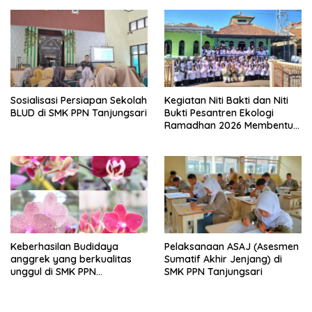
Berseka”
Sosialisasi Persiapan Sekolah
Kegiatan Niti Bakti dan Niti
BLUD di SMK PPN Tanjungsari
Bukti Pesantren Ekologi
Ramadhan 2026 Membentuk
Generasi Bertakwa dan
Berwawasan Lingkungan di
SMK PPN Tanjungsari
Keberhasilan Budidaya
Pelaksanaan ASAJ (Asesmen
anggrek yang berkualitas
Sumatif Akhir Jenjang) di
unggul di SMK PPN
SMK PPN Tanjungsari
Tanjungsari