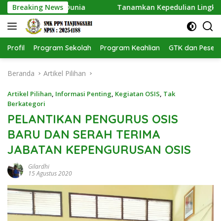
Langsung
 Dunia
Breaking News
Tanamkan Kepedulian Lingkungan, SMK PPN Tanj
ke
konten
Profil
Program Sekolah
Program Keahlian
GTK dan Pesert
Beranda
Artikel Pilihan
Artikel Pilihan
,
Informasi Penting
,
Kegiatan OSIS
,
Tak
Berkategori
PELANTIKAN PENGURUS OSIS
BARU DAN SERAH TERIMA
JABATAN KEPENGURUSAN OSIS
Gilardhi
15 Agustus 2020