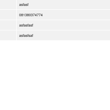
asfasf
081380374774
asfasfasf
asfasfsaf