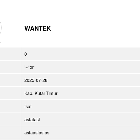
WANTEK
0
'=''or'
2025-07-28
Kab. Kutai Timur
fsaf
asfafasf
asfaasfasfas