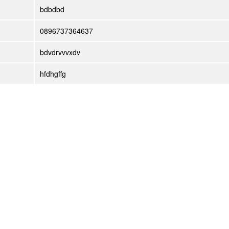
bdbdbd
0896737364637
bdvdrvvvxdv
hfdhgffg