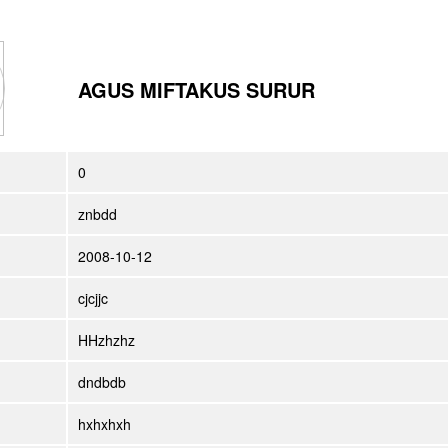
AGUS MIFTAKUS SURUR
0
znbdd
2008-10-12
cjcjjc
HHzhzhz
dndbdb
hxhxhxh