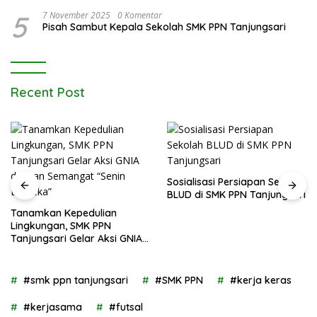
Bojongseungit
5
7 November 2025
0 Komentar
Pisah Sambut Kepala Sekolah SMK PPN Tanjungsari
Recent Post
Sosialisasi Persiapan Sekolah
BLUD di SMK PPN Tanjungsari
Guru SMK PPN Tanjungsari
Ikuti Sinergi Lintas Jenjang
KKG, MGMP, dan IGTKI untuk
Transformasi Pendidikan di
Kabupaten Sumedang
#smk ppn tanjungsari
#SMK PPN
#kerja keras
#kerjasama
#futsal