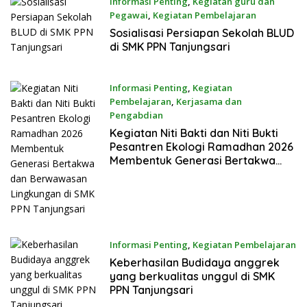
Informasi Penting
,
Kegiatan guru dan
Pegawai
,
Kegiatan Pembelajaran
16 Maret 2026
Sosialisasi Persiapan Sekolah BLUD
di SMK PPN Tanjungsari
Informasi Penting
,
Kegiatan
Pembelajaran
,
Kerjasama dan
Pengabdian
13 Maret 2026
Kegiatan Niti Bakti dan Niti Bukti
Pesantren Ekologi Ramadhan 2026
Membentuk Generasi Bertakwa
dan Berwawasan Lingkungan di
SMK PPN Tanjungsari
Informasi Penting
,
Kegiatan Pembelajaran
3 Maret 2026
Keberhasilan Budidaya anggrek
yang berkualitas unggul di SMK
PPN Tanjungsari