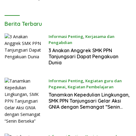
SMK
Berita Terbaru
PPN
Informasi Penting
,
Kerjasama dan
TANJUNGSARI
Pengabdian
14 April 2026
3 Anakan Anggrek SMK PPN
Tanjungsari Dapat Pengakuan
Dunia
Informasi Penting
,
Kegiatan guru dan
Pegawai
,
Kegiatan Pembelajaran
6 April 2026
Tanamkan Kepedulian Lingkungan,
SMK PPN Tanjungsari Gelar Aksi
GNIA dengan Semangat “Senin
Berseka”