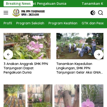
Langsung
njungsari Dapat Pengakuan Dunia
Breaking News
Tanamkan Kepedulia
ke
konten
Profil
Program Sekolah
Program Keahlian
GTK dan Pesert
Tanamkan Kepedulian
Sosialisasi Persiapan Sekolah
Lingkungan, SMK PPN
BLUD di SMK PPN Tanjungsari
Tanjungsari Gelar Aksi GNIA
dengan Semangat “Senin
Berseka”